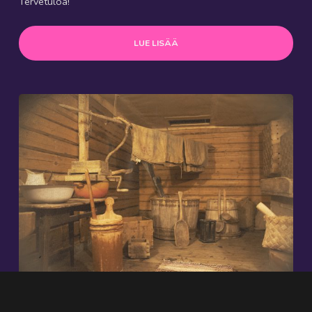
Tervetuloa!
LUE LISÄÄ
Makasiinimuseo