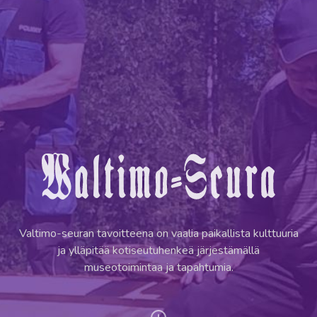
Va
Se
Valtimo-seuran tavoitteena on vaalia paikallista kulttuuria
ja ylläpitää kotiseutuhenkeä järjestämällä
museotoimintaa ja tapahtumia.